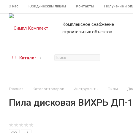
О нас
Юридическим лицам
Контакты
Получение и оп
Комплексное снабжение
строительных объектов
Каталог
—
—
—
—
Главная
Каталог товаров
Инструменты
Пилы
Ди
Пила дисковая ВИХРЬ ДП-1