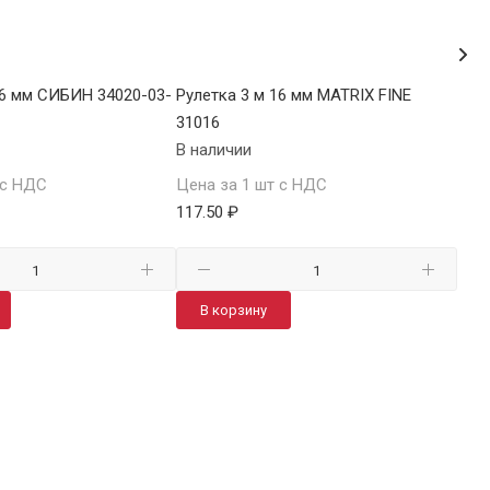
16 мм СИБИН 34020-03-
Рулетка 3 м 16 мм MATRIX FINE
Рул
31016
340
В наличии
В н
 с НДС
Цена за 1 шт с НДС
Цен
117.50 ₽
119
В корзину
В