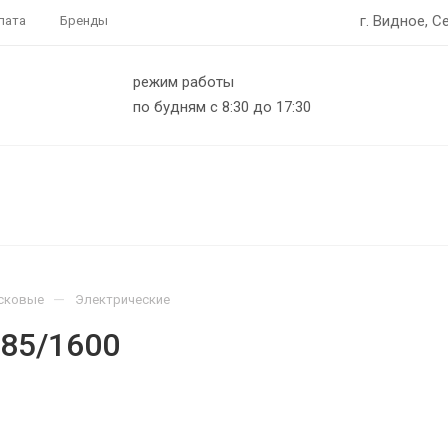
г. Видное, С
лата
Бренды
режим работы
по будням с 8:30 до 17:30
—
сковые
Электрические
85/1600