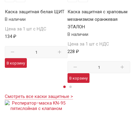
Каска защитная белая ЩИТ
Каска защитная с храповым
Ка
В наличии
механизмом оранжевая
м
ЭТАЛОН
В 
Цена за 1 шт с НДС
В наличии
134 ₽
Це
Цена за 1 шт с НДС
21
228 ₽
В корзину
В
В корзину
Смотреть все каски защитные >