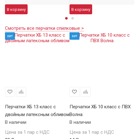
В корзину
В корзину
В
Смотреть все перчатки спилковые >
хит
хит
Перчатки ХБ 13 класс с
Перчатки ХБ 10 класс с ПВХ
Пе
двойным латексным обливом
Волна
П
В наличии
В наличии
В 
Цена за 1 пар с НДС
Цена за 1 пар с НДС
Це