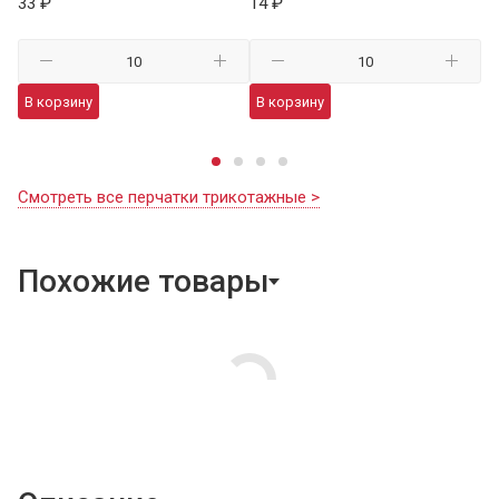
33 ₽
14 ₽
59
В корзину
В корзину
В
Смотреть все перчатки трикотажные >
Похожие товары