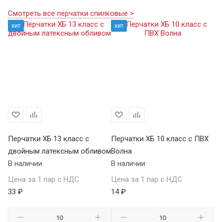
Смотреть все перчатки спилковые >
хит
хит
Перчатки ХБ 13 класс с
Перчатки ХБ 10 класс с ПВХ
Пе
двойным латексным обливом
Волна
П
В наличии
В наличии
В 
Цена за 1 пар с НДС
Цена за 1 пар с НДС
Це
33 ₽
14 ₽
59