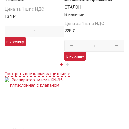
ЭТАЛОН
В 
Цена за 1 шт с НДС
В наличии
134 ₽
Це
Цена за 1 шт с НДС
15
228 ₽
В корзину
В
В корзину
Смотреть все каски защитные >