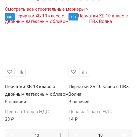
Смотреть все строительные маркеры >
хит
хит
Перчатки ХБ 13 класс с
Перчатки ХБ 10 класс с ПВХ
Пе
двойным латексным обливом
Волна
П
В наличии
В наличии
В 
Цена за 1 пар с НДС
Цена за 1 пар с НДС
Це
33 ₽
14 ₽
59