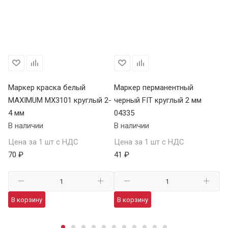
Маркер краска белый
Маркер перманентный
Ма
MAXIMUM MX3101 круглый 2-
черный FIT круглый 2 мм
LU
4 мм
04335
В 
В наличии
В наличии
Це
Цена за 1 шт с НДС
Цена за 1 шт с НДС
70
70 ₽
41 ₽
В
В корзину
В корзину