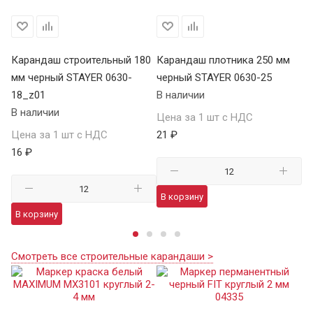
80
Карандаш строительный 180
Карандаш плотника 250 мм
Ка
мм черный STAYER 0630-
черный STAYER 0630-25
че
18_z01
В наличии
1
В наличии
В 
Цена за 1 шт с НДС
Цена за 1 шт с НДС
21 ₽
Це
16 ₽
35
В корзину
В корзину
В
Смотреть все строительные карандаши >