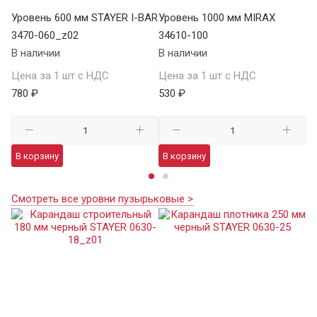
Уровень 600 мм STAYER I-BAR
Уровень 1000 мм MIRAX
Ур
3470-060_z02
34610-100
SA
В наличии
В наличии
В 
Цена за 1 шт с НДС
Цена за 1 шт с НДС
Це
780 ₽
530 ₽
7 
В корзину
В корзину
В
Смотреть все уровни пузырьковые >