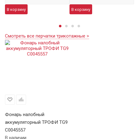
В корзину
В корзину
В
Смотреть все перчатки трикотажные >
Фонарь налобный
аккумуляторный ТРОФИ TG9
C0045557
В наличии