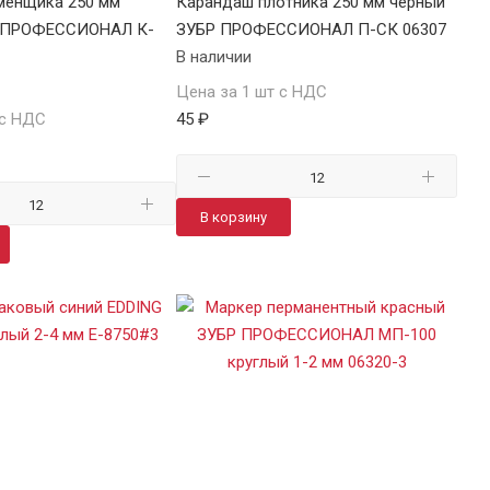
менщика 250 мм
Карандаш плотника 250 мм черный
Кар
Р ПРОФЕССИОНАЛ К-
ЗУБР ПРОФЕССИОНАЛ П-СК 06307
чер
В наличии
В н
Цена за 1 шт с НДС
Цен
 с НДС
45 ₽
59 ₽
В корзину
В