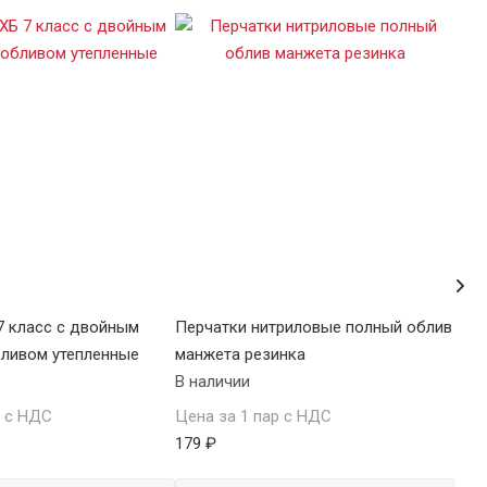
7 класс с двойным
Перчатки нитриловые полный облив
Пер
бливом утепленные
манжета резинка
ЭКС
В наличии
В н
р с НДС
Цена за 1 пар с НДС
Цен
179 ₽
62 ₽