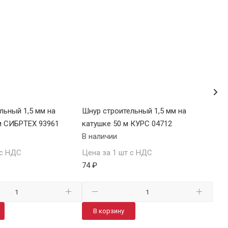
льный 1,5 мм на
Шнур строительный 1,5 мм на
Шну
м СИБРТЕХ 93961
катушке 50 м КУРС 04712
кат
В наличии
В н
 с НДС
Цена за 1 шт с НДС
Цен
74 ₽
151
В корзину
В