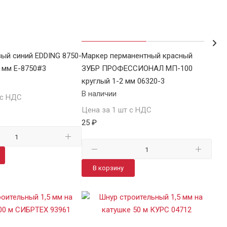
ый синий EDDING 8750-
Маркер перманентный красный
Мар
4 мм E-8750#3
ЗУБР ПРОФЕССИОНАЛ МП-100
кру
круглый 1-2 мм 06320-3
В н
В наличии
 с НДС
Цен
Цена за 1 шт с НДС
30 
25 ₽
В
В корзину