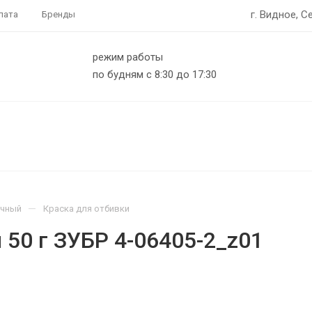
г. Видное, С
лата
Бренды
режим работы
по будням с 8:30 до 17:30
—
очный
Краска для отбивки
 50 г ЗУБР 4-06405-2_z01