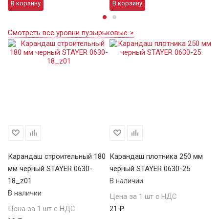
В корзину
В корзину
В
Смотреть все уровни пузырьковые >
80
Карандаш строительный 180
Карандаш плотника 250 мм
Ка
мм черный STAYER 0630-
черный STAYER 0630-25
че
18_z01
В наличии
1
В наличии
В 
Цена за 1 шт с НДС
Цена за 1 шт с НДС
21 ₽
Це