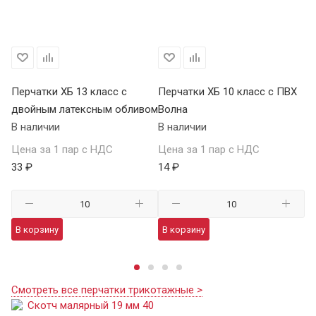
Перчатки ХБ 13 класс с
Перчатки ХБ 10 класс с ПВХ
Пе
двойным латексным обливом
Волна
П
В наличии
В наличии
В 
Цена за 1 пар с НДС
Цена за 1 пар с НДС
Це
33 ₽
14 ₽
59
В корзину
В корзину
В
Смотреть все перчатки трикотажные >