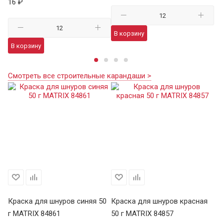
16 ₽
35
В корзину
В корзину
В
Смотреть все строительные карандаши >
Краска для шнуров синяя 50
Краска для шнуров красная
Кр
г MATRIX 84861
50 г MATRIX 84857
г 