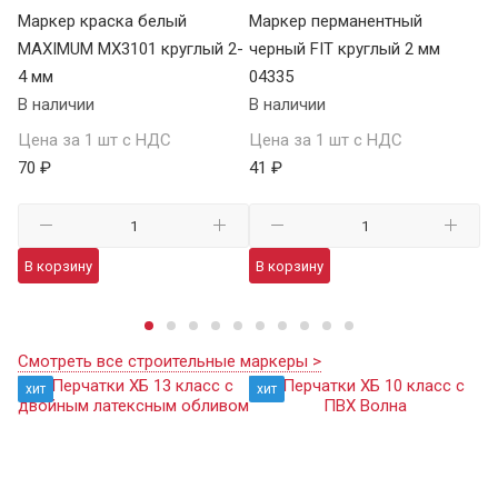
Маркер краска белый
Маркер перманентный
Ма
MAXIMUM MX3101 круглый 2-
черный FIT круглый 2 мм
LU
4 мм
04335
В 
В наличии
В наличии
Це
Цена за 1 шт с НДС
Цена за 1 шт с НДС
70
70 ₽
41 ₽
В
В корзину
В корзину
Смотреть все строительные маркеры >
хит
хит