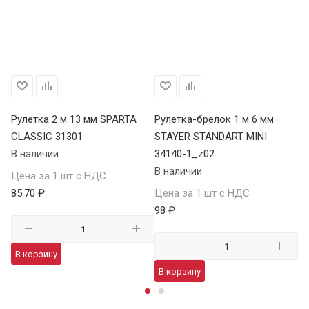
Рулетка 2 м 13 мм SPARTA
Рулетка-брелок 1 м 6 мм
Ру
CLASSIC 31301
STAYER STANDART MINI
34
В наличии
34140-1_z02
В 
В наличии
Цена за 1 шт с НДС
Це
85.70 ₽
Цена за 1 шт с НДС
10
98 ₽
В корзину
В
В корзину