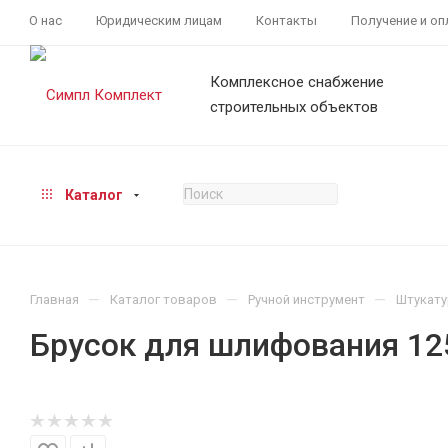
О нас
Юридическим лицам
Контакты
Получение и оп
Комплексное снабжение
строительных объектов
Каталог
—
—
—
Главная
Каталог товаров
Ручной инструмент
Штукату
Брусок для шлифования 12