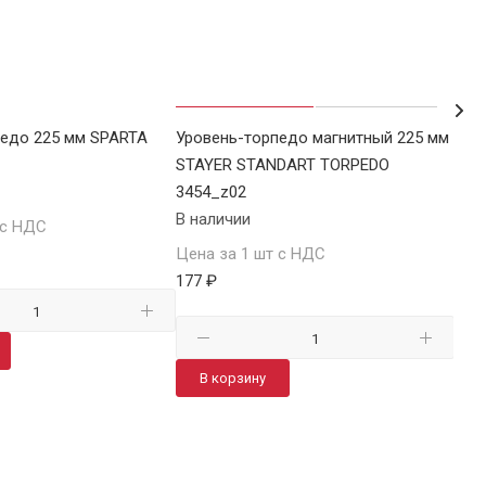
педо 225 мм SPARTA
Уровень-торпедо магнитный 225 мм
Уро
STAYER STANDART TORPEDO
FIT
3454_z02
В н
В наличии
 с НДС
Цен
Цена за 1 шт с НДС
206
177 ₽
В
В корзину