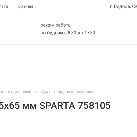
г. Видное, С
лата
Бренды
режим работы
по будням с 8:30 до 17:30
—
рно-отделочный
Держатели для шлифования
5х65 мм SPARTA 758105