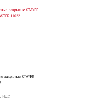
ые закрытые STAYER
2
 с НДС