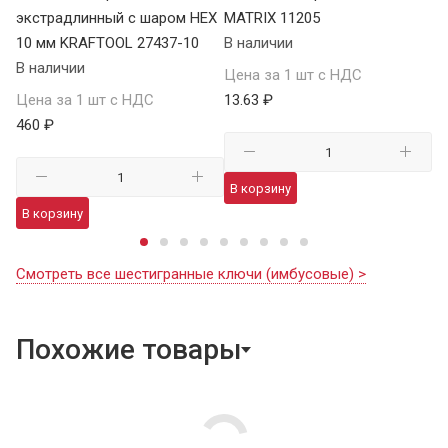
экстрадлинный с шаром HEX
MATRIX 11205
S
10 мм KRAFTOOL 27437-10
В наличии
В 
В наличии
Цена за 1 шт с НДС
Це
Цена за 1 шт с НДС
13.63 ₽
17
460 ₽
В корзину
В
В корзину
Смотреть все шестигранные ключи (имбусовые) >
Похожие товары