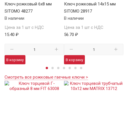
Ключ рожковый 6х8 мм
Ключ рожковый 14х15 мм
К
SITOMO 48277
SITOMO 28917
K
В наличии
В наличии
В 
Цена за 1 шт с НДС
Цена за 1 шт с НДС
Це
15.40 ₽
56.70 ₽
92
В корзину
В корзину
В
Смотреть все рожковые гаечные ключи >