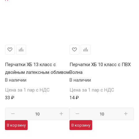
Перчатки ХБ 13 класс с
Перчатки ХБ 10 класс с ПВХ
Пе
двойным латексным обливом
Волна
П
В наличии
В наличии
В 
Цена за 1 пар с НДС
Цена за 1 пар с НДС
Це
33 ₽
14 ₽
59
В корзину
В корзину
В