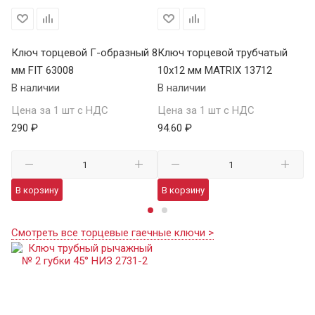
Ключ торцевой Г-образный 8
Ключ торцевой трубчатый
К
мм FIT 63008
10х12 мм MATRIX 13712
22
В наличии
В наличии
В 
Цена за 1 шт с НДС
Цена за 1 шт с НДС
Це
290 ₽
94.60 ₽
12
В корзину
В корзину
В
Смотреть все торцевые гаечные ключи >