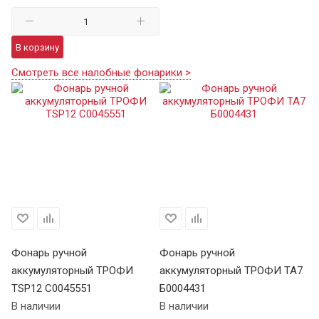
В корзину
Смотреть все налобные фонарики >
Фонарь ручной
Фонарь ручной
Ф
аккумуляторный ТРОФИ
аккумуляторный ТРОФИ TA7
а
TSP12 C0045551
Б0004431
В 
В наличии
В наличии
Це