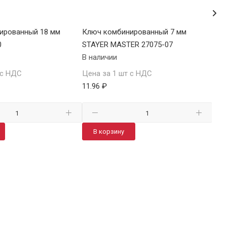
ированный 18 мм
Ключ комбинированный 7 мм
Клю
0
STAYER MASTER 27075-07
SIT
В наличии
В н
 с НДС
Цена за 1 шт с НДС
Цен
11.96 ₽
400
В корзину
В