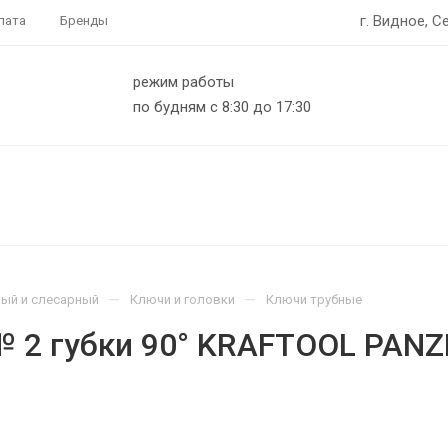
г. Видное, С
лата
Бренды
режим работы
по будням с 8:30 до 17:30
—
—
ый и слесарный
Ключи и головки
Ключи трубные
2 губки 90° KRAFTOOL PANZE