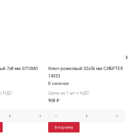
ый 7х8 мм SITOMO
Ключ рожковый 32х36 мм СИБРТЕХ
Клю
14333
143
В наличии
В н
 с НДС
Цена за 1 шт с НДС
Цен
908 ₽
48.5
В корзину
В