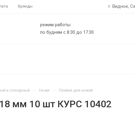
г. Видное, С
лата
Бренды
режим работы
по будням с 8:30 до 17:30
—
—
ый и слесарный
Ножи
Лезвия для ножей
18 мм 10 шт КУРС 10402