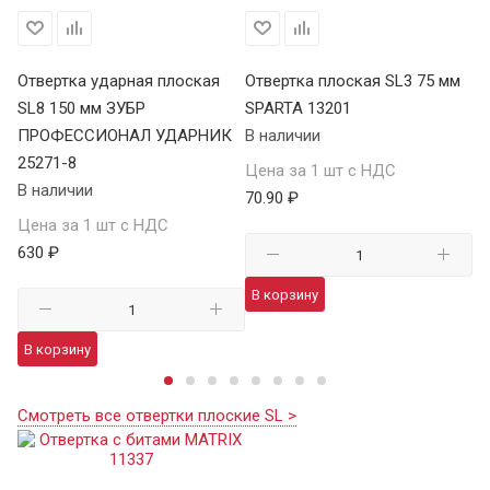
мм
Отвертка ударная плоская
Отвертка плоская SL3 75 мм
От
SL8 150 мм ЗУБР
SPARTA 13201
С
ПРОФЕССИОНАЛ УДАРНИК
В наличии
В 
25271-8
Цена за 1 шт с НДС
Це
В наличии
70.90 ₽
75
Цена за 1 шт с НДС
630 ₽
В корзину
В
В корзину
Смотреть все отвертки плоские SL >