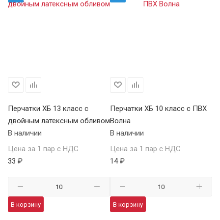
Перчатки ХБ 13 класс с
Перчатки ХБ 10 класс с ПВХ
Пе
двойным латексным обливом
Волна
П
В наличии
В наличии
В 
Цена за 1 пар с НДС
Цена за 1 пар с НДС
Це
33 ₽
14 ₽
59
В корзину
В корзину
В