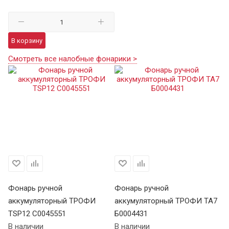
В корзину
Смотреть все налобные фонарики >
Фонарь ручной
Фонарь ручной
Ф
аккумуляторный ТРОФИ
аккумуляторный ТРОФИ TA7
а
TSP12 C0045551
Б0004431
В 
В наличии
В наличии