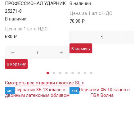
ПРОФЕССИОНАЛ УДАРНИК
В наличии
В 
25271-8
Цена за 1 шт с НДС
Це
В наличии
70.90 ₽
75
Цена за 1 шт с НДС
630 ₽
В корзину
В
В корзину
Смотреть все отвертки плоские SL >
хит
хит