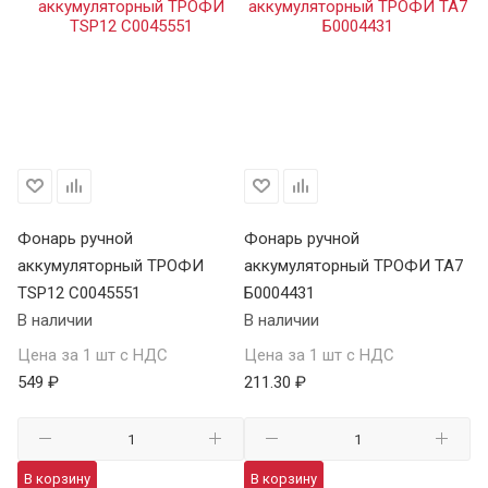
Фонарь ручной
Фонарь ручной
Ф
аккумуляторный ТРОФИ
аккумуляторный ТРОФИ TA7
а
TSP12 C0045551
Б0004431
В 
В наличии
В наличии
Це
Цена за 1 шт с НДС
Цена за 1 шт с НДС
1 
549 ₽
211.30 ₽
В
В корзину
В корзину