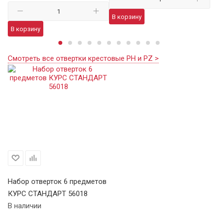
В
В корзину
В корзину
Смотреть все отвертки крестовые PH и PZ >
Набор отверток 6 предметов
КУРС СТАНДАРТ 56018
В наличии