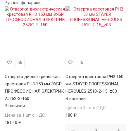
Ручные фонарики
0
Отвертка диэлектрическая
Отвертка крестовая PH2 150
От
крестовая PH3 150 мм ЗУБР
мм STAYER PROFESSIONAL
мм
ПРОФЕССИОНАЛ ЭЛЕКТРИК
HERCULES 2510-2-15_z03
В 
25262-3-150
В наличии
Це
В наличии
Цена за 1 шт с НДС
64
Цена за 1 шт с НДС
180 ₽
181.10 ₽