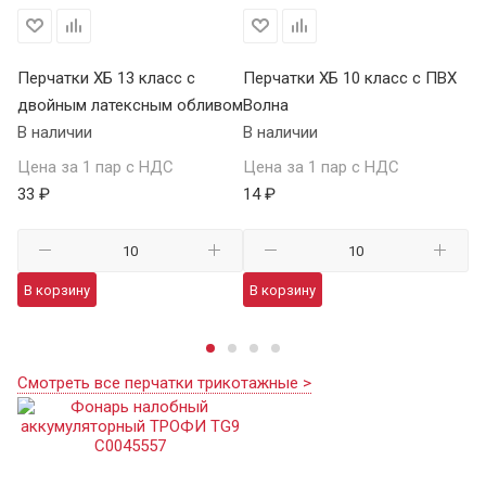
Перчатки ХБ 13 класс с
Перчатки ХБ 10 класс с ПВХ
Пе
двойным латексным обливом
Волна
П
В наличии
В наличии
В 
Цена за 1 пар с НДС
Цена за 1 пар с НДС
Це
33 ₽
14 ₽
59
В корзину
В корзину
В
Смотреть все перчатки трикотажные >