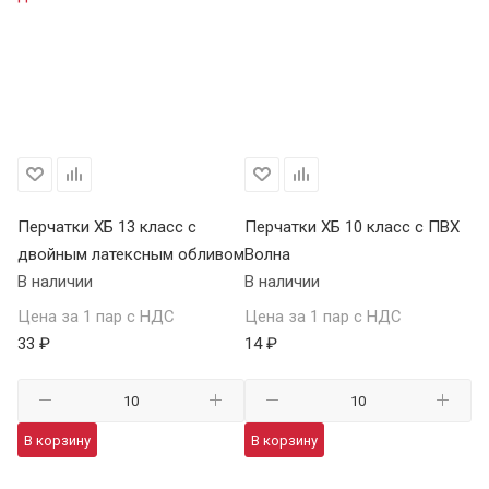
Перчатки ХБ 13 класс с
Перчатки ХБ 10 класс с ПВХ
Пе
двойным латексным обливом
Волна
П
В наличии
В наличии
В 
Цена за 1 пар с НДС
Цена за 1 пар с НДС
Це
33 ₽
14 ₽
59
В корзину
В корзину
В