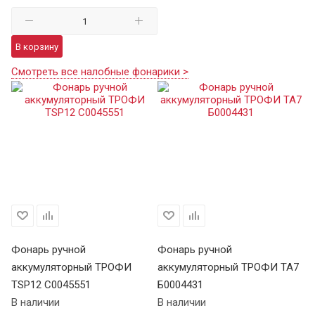
В корзину
Смотреть все налобные фонарики >
Фонарь ручной
Фонарь ручной
Ф
аккумуляторный ТРОФИ
аккумуляторный ТРОФИ TA7
а
TSP12 C0045551
Б0004431
В 
В наличии
В наличии
Це