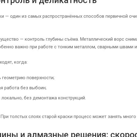
онтроль и деликатность
и — один из самых распространённых способов первичной очи
ущество — контроль глубины съёма. Металлический ворс снимае
обенно важно при работе с тонким металлом, сварными швами и
одят, когда:
ь геометрию поверхности;
я работа без выбоин;
 локально, без демонтажа конструкций.
 При толстых слоях старой краски процесс может занять много
ны и алмазные решения: скорос