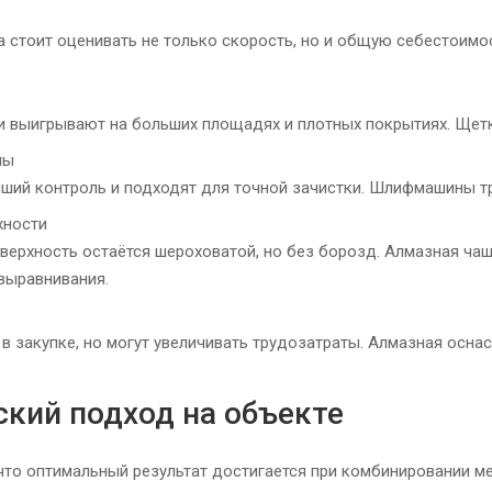
 стоит оценивать не только скорость, но и общую себестоимос
 выигрывают на больших площадях и плотных покрытиях. Щетки
ны
ший контроль и подходят для точной зачистки. Шлифмашины тр
хности
верхность остаётся шероховатой, но без борозд. Алмазная ча
выравнивания.
в закупке, но могут увеличивать трудозатраты. Алмазная осна
ский подход на объекте
что оптимальный результат достигается при комбинировании м