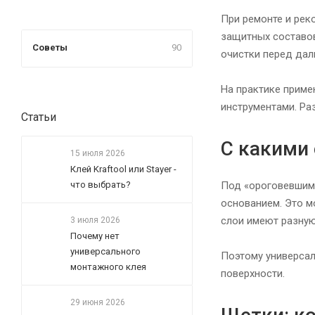
При ремонте и рек
защитных составов
Советы
90
очистки перед дал
На практике приме
инструментами. Ра
Статьи
С какими
15 июля 2026
Клей Kraftool или Stayer -
Под «ороговевшими
что выбрать?
основанием. Это м
слои имеют разную
3 июля 2026
Почему нет
универсального
Поэтому универсал
монтажного клея
поверхности.
29 июня 2026