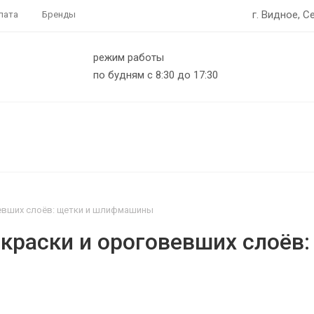
г. Видное, С
лата
Бренды
режим работы
по будням с 8:30 до 17:30
вевших слоёв: щетки и шлифмашины
 краски и ороговевших слоё