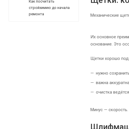
Щетки: к
Как посчитать
стройхимию до начала
ремонта
Механические щетк
Их основное преим
основание. Это ос
Щетки хорошо подх
нужно сохранит
важна аккуратна
очистка ведётся
Минус — скорость.
Шлифмаши