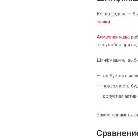
Когда задача — бы
чашки
.
Алмазная чаша
раб
что удобно при по
Шлифмашины выбир
требуется высо
поверхность бу
допустим актив
Важно понимать: э
Сравнени