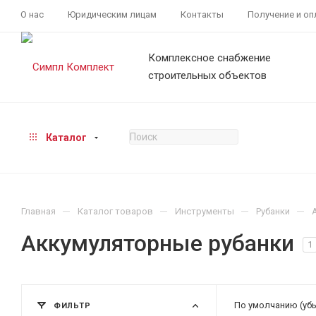
О нас
Юридическим лицам
Контакты
Получение и оп
Комплексное снабжение
строительных объектов
Каталог
—
—
—
—
Главная
Каталог товаров
Инструменты
Рубанки
Аккумуляторные рубанки
1
По умолчанию (уб
ФИЛЬТР