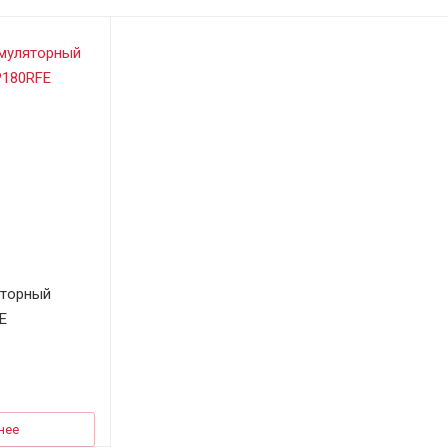
яторный
E
нее