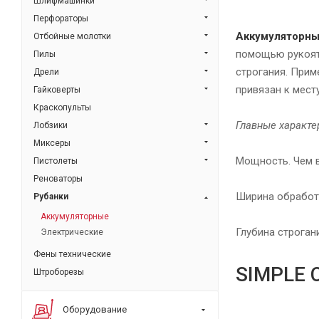
Шлифмашинки
Перфораторы
Аккумуляторны
Отбойные молотки
помощью рукояти
Пилы
строгания. Прим
Дрели
привязан к мест
Гайковерты
Краскопульты
Главные характе
Лобзики
Миксеры
Мощность. Чем в
Пистолеты
Реноваторы
Ширина обработк
Рубанки
Аккумуляторные
Глубина строган
Электрические
Фены технические
SIMPLE 
Штроборезы
Оборудование