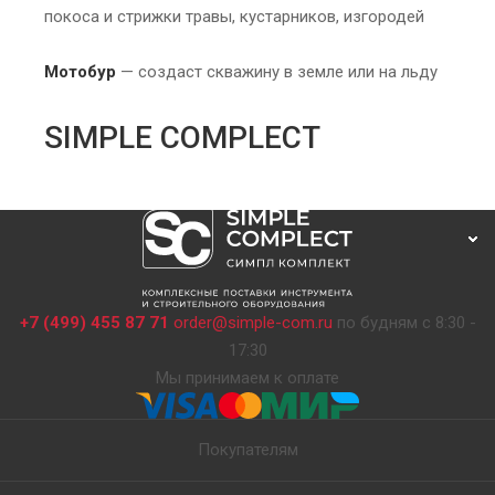
покоса и стрижки травы, кустарников, изгородей
Мотобур
— создаст скважину в земле или на льду
SIMPLE COMPLECT
+7 (499) 455 87 71
order@simple-com.ru
по будням с 8:30 -
17:30
Мы принимаем к оплате
Покупателям