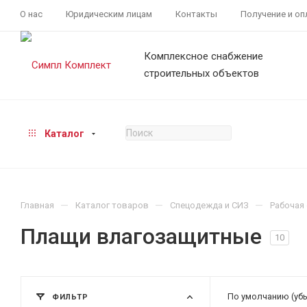
О нас
Юридическим лицам
Контакты
Получение и оп
Комплексное снабжение
строительных объектов
Каталог
—
—
—
Главная
Каталог товаров
Спецодежда и СИЗ
Рабочая
Плащи влагозащитные
10
По умолчанию (уб
ФИЛЬТР