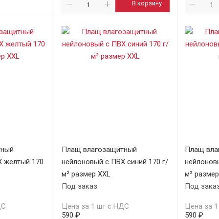
В корзину
тный
Плащ влагозащитный
Плащ вла
Х желтый 170
нейлоновый с ПВХ синий 170 г/
нейлоновы
м² размер XXL
м² размер
Под заказ
Под зака
ДС
Цена за 1 шт с НДС
Цена за 1
590 ₽
590 ₽