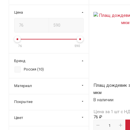
Цена
76
590
Бренд
Россия (
10
)
Плащ дождевик з
Материал
мкм
В наличии
Покрытие
Цена за 1 шт с Н
76 ₽
Цвет