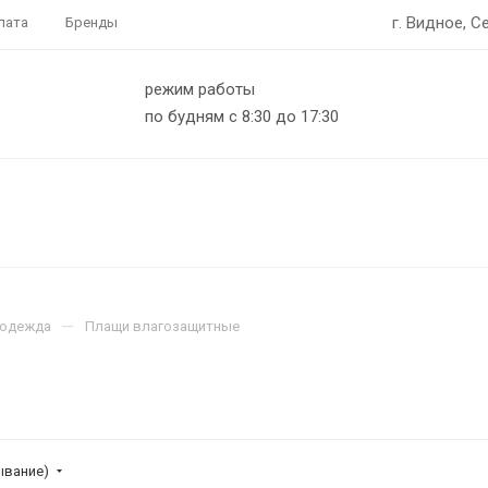
г. Видное, С
лата
Бренды
режим работы
по будням с 8:30 до 17:30
—
 одежда
Плащи влагозащитные
ывание)