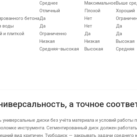
Среднее
Максимальное
Выше сре
Отличный
Плохой
Хороший
ированного бетона
Да
Нет
Ограниче
з воды
Да
Нет
Да
й и плиткой
Ограниченно
Да
Да
Низкая
Низкая
Высокая
Средняя–высокая
Высокая
Средняя
универсальность, а точное соотве
 универсальные диски без учёта материала и условий работы 
 поломке инструмента. Сегментированный диск должен работать
нешний вид критичен. Турбодиск — закрывать задачи среднего к