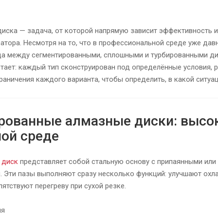
иска — задача, от которой напрямую зависит эффективность и т
атора. Несмотря на то, что в профессиональной среде уже дав
ца между сегментированными, сплошными и турбированными дис
отает: каждый тип сконструирован под определённые условия, 
раничения каждого варианта, чтобы определить, в какой ситуац
рованные алмазные диски: высо
ной среде
 диск
представляет собой стальную основу с припаянными ил
. Эти пазы выполняют сразу несколько функций: улучшают ох
ятствуют перегреву при сухой резке.
ия