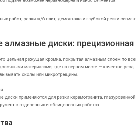
ой подаче возможен неравномерный износ сегментов.
ных работ, резки ж/б плит, демонтажа и глубокой резки сегмен
 алмазные диски: прецизионная 
то цельная режущая кромка, покрытая алмазным слоем по всем
цовочными материалами, где на первом месте — качество реза, 
 вызывать сколы или микротрещины.
ия
 диски применяются для резки керамогранита, глазурованной п
румент в отделочных и облицовочных работах.
тва