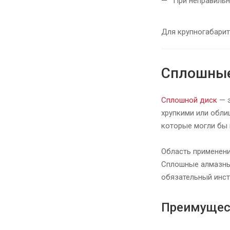
При неправильн
Для крупногабарит
Сплошные
Сплошной диск
— э
хрупкими или обли
которые могли бы
Область применен
Сплошные алмазные
обязательный инст
Преимущес