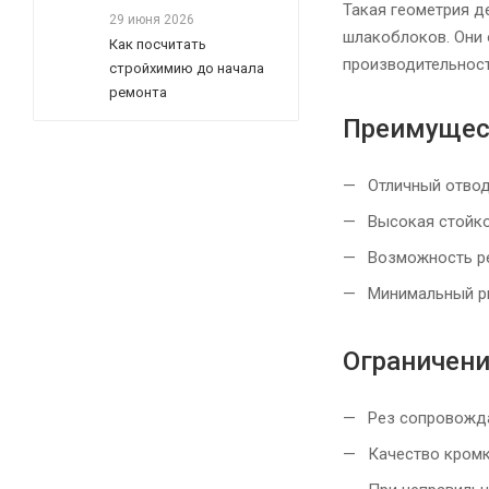
Такая геометрия д
29 июня 2026
шлакоблоков. Они 
Как посчитать
производительност
стройхимию до начала
ремонта
Преимущес
Отличный отвод 
Высокая стойко
Возможность ре
Минимальный ри
Ограничен
Рез сопровожда
Качество кромк