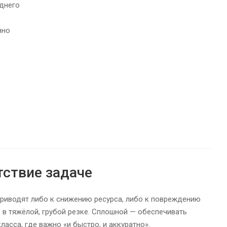
днего
нно
тствие задаче
приводят либо к снижению ресурса, либо к повреждению
 в тяжёлой, грубой резке. Сплошной — обеспечивать
ласса, где важно «и быстро, и аккуратно».