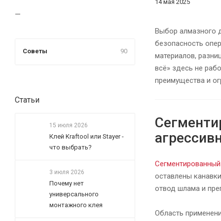
14 мая 2025
Выбор алмазного д
безопасность опер
Советы
90
материалов, разни
всё» здесь не раб
преимущества и ог
Статьи
Сегменти
15 июля 2026
агрессив
Клей Kraftool или Stayer -
что выбрать?
Сегментированный
3 июля 2026
оставлены канавки
Почему нет
отвод шлама и преп
универсального
монтажного клея
Область применен