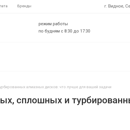
г. Видное, С
лата
Бренды
режим работы
по будням с 8:30 до 17:30
урбированных алмазных дисков: что лучше для вашей задачи
ых, сплошных и турбированн