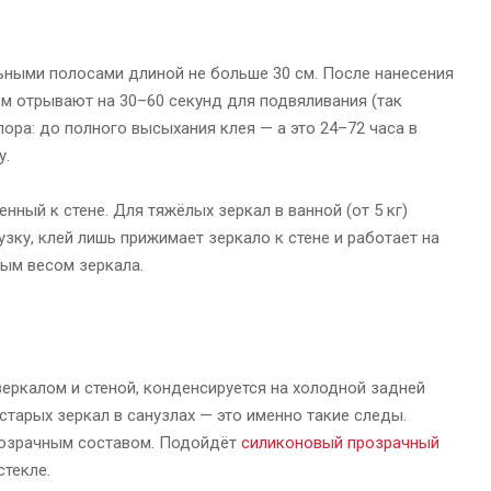
альными полосами длиной не больше 30 см. После нанесения
м отрывают на 30–60 секунд для подвяливания (так
ора: до полного высыхания клея — а это 24–72 часа в
у.
ный к стене. Для тяжёлых зеркал в ванной (от 5 кг)
зку, клей лишь прижимает зеркало к стене и работает на
ным весом зеркала.
зеркалом и стеной, конденсируется на холодной задней
старых зеркал в санузлах — это именно такие следы.
прозрачным составом. Подойдёт
силиконовый прозрачный
стекле.