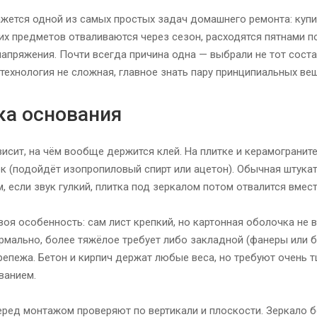
жется одной из самых простых задач домашнего ремонта: купил 
их предметов отваливаются через сезон, расходятся пятнами 
апряжения. Почти всегда причина одна — выбрали не тот соста
 технология не сложная, главное знать пару принципиальных ве
ка основания
исит, на чём вообще держится клей. На плитке и керамограните 
к (подойдёт изопропиловый спирт или ацетон). Обычная штука
, если звук гулкий, плитка под зеркалом потом отвалится вмест
воя особенность: сам лист крепкий, но картонная оболочка не
ормально, более тяжёлое требует либо закладной (фанеры или б
репежа. Бетон и кирпич держат любые веса, но требуют очень т
ванием.
еред монтажом проверяют по вертикали и плоскости. Зеркало