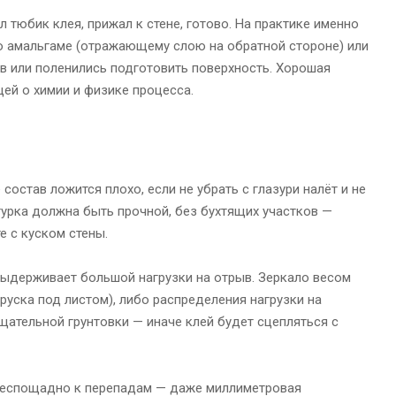
тюбик клея, прижал к стене, готово. На практике именно
по амальгаме (отражающему слою на обратной стороне) или
в или поленились подготовить поверхность. Хорошая
щей о химии и физике процесса.
состав ложится плохо, если не убрать с глазури налёт и не
турка должна быть прочной, без бухтящих участков —
е с куском стены.
 выдерживает большой нагрузки на отрыв. Зеркало весом
руска под листом), либо распределения нагрузки на
щательной грунтовки — иначе клей будет сцепляться с
 беспощадно к перепадам — даже миллиметровая