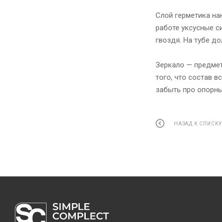
Слой герметика на
работе уксусные с
гвоздя. На тубе д
Зеркало — предмет,
того, что состав в
забыть про опорны
НАЗАД К СПИСК