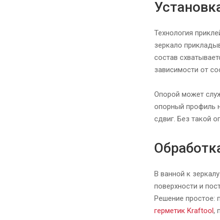
Установк
Технология прикле
зеркало прикладыв
состав схватывает
зависимости от со
Опорой может служ
опорный профиль н
сдвиг. Без такой 
Обработка
В ванной к зеркал
поверхности и пос
Решение простое: 
герметик Kraftool
,