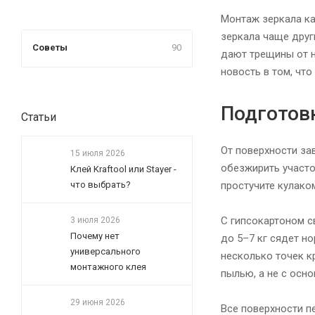
Монтаж зеркала ка
зеркала чаще друг
Советы
90
дают трещины от н
новость в том, что
Подготов
Статьи
От поверхности зав
15 июля 2026
обезжирить участо
Клей Kraftool или Stayer -
что выбрать?
простучите кулаком
С гипсокартоном с
3 июля 2026
Почему нет
до 5–7 кг сядет н
универсального
несколько точек к
монтажного клея
пылью, а не с осно
29 июня 2026
Все поверхности п