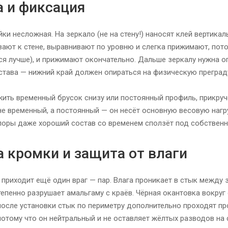
а и фиксация
йки несложная. На зеркало (не на стену!) наносят клей вертик
ают к стене, выравнивают по уровню и слегка прижимают, пото
ся лучше), и прижимают окончательно. Дальше зеркалу нужна оп
става — нижний край должен опираться на физическую преград
ить временный брусок снизу или постоянный профиль, прикручен
е временный, а постоянный — он несёт основную весовую нагру
опоры даже хороший состав со временем сползёт под собствен
 кромки и защита от влаги
у приходит ещё один враг — пар. Влага проникает в стык между 
тепенно разрушает амальгаму с краёв. Чёрная окантовка вокруг 
после установки стык по периметру дополнительно проходят 
 потому что он нейтральный и не оставляет жёлтых разводов на 