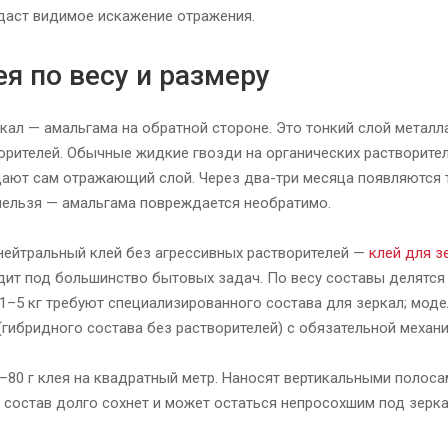
даст видимое искажение отражения.
я по весу и размеру
кал — амальгама на обратной стороне. Это тонкий слой металла
орителей. Обычные жидкие гвозди на органических растворите
ают сам отражающий слой. Через два-три месяца появляются т
нельзя — амальгама повреждается необратимо.
нейтральный клей без агрессивных растворителей —
клей для з
дит под большинство бытовых задач. По весу составы делятся 
 1–5 кг требуют специализированного состава для зеркал; мод
(гибридного состава без растворителей) с обязательной механ
–80 г клея на квадратный метр. Наносят вертикальными полоса
е состав долго сохнет и может остаться непросохшим под зерк