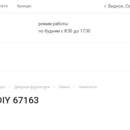
г. Видное, С
лата
Бренды
режим работы
по будням с 8:30 до 17:30
—
—
—
ары
Дверная фурнитура
Замки
Навесные
DIY 67163