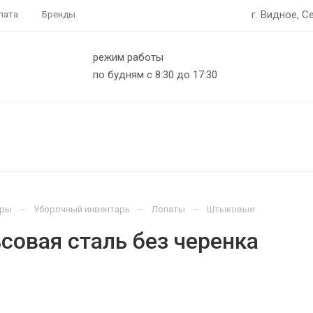
г. Видное, С
лата
Бренды
режим работы
по будням с 8:30 до 17:30
—
—
—
ары
Уборочный инвентарь
Лопаты
Штыковые
совая сталь без черенка