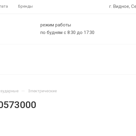
г. Видное, С
лата
Бренды
режим работы
по будням с 8:30 до 17:30
—
езударные
Электрические
0573000