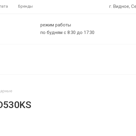
г. Видное, С
лата
Бренды
режим работы
по будням с 8:30 до 17:30
дарные
D530KS