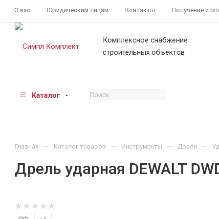
О нас
Юридическим лицам
Контакты
Получение и оп
Комплексное снабжение
строительных объектов
Каталог
—
—
—
—
Главная
Каталог товаров
Инструменты
Дрели
У
Дрель ударная DEWALT DW