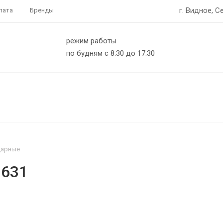
г. Видное, С
лата
Бренды
режим работы
по будням с 8:30 до 17:30
дарные
1631