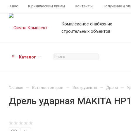
О нас
Юридическим лицам
Контакты
Получение и оп
Комплексное снабжение
строительных объектов
Каталог
—
—
—
—
Главная
Каталог товаров
Инструменты
Дрели
У
Дрель ударная MAKITA HP