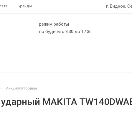
г. Видное, С
лата
Бренды
режим работы
по будням с 8:30 до 17:30
—
Аккумуляторные
й ударный MAKITA TW140DWA