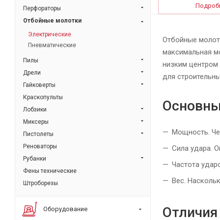
Подроб
Перфораторы
Отбойные молотки
Электрические
Отбойные молот
Пневматические
максимальная мо
Пилы
низким центром 
Дрели
для строительн
Гайковерты
Краскопульты
Основны
Лобзики
Миксеры
Мощность. Че
Пистолеты
Реноваторы
Сила удара. 
Рубанки
Частота удар
Фены технические
Вес. Насколь
Штроборезы
Отличия
Оборудование