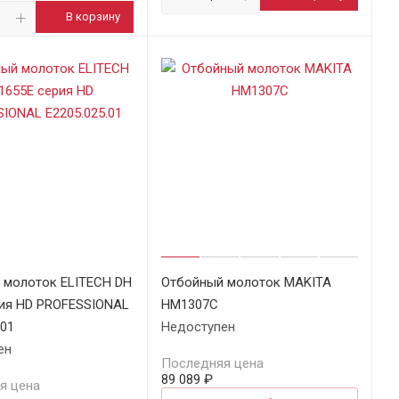
В корзину
 молоток ELITECH DH
Отбойный молоток MAKITA
рия HD PROFESSIONAL
HM1307C
.01
Недоступен
ен
Последняя цена
89 089 ₽
я цена