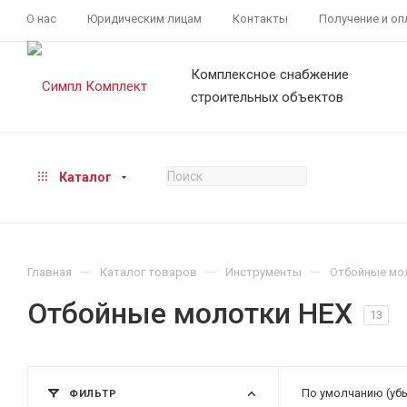
О нас
Юридическим лицам
Контакты
Получение и оп
Комплексное снабжение
строительных объектов
Каталог
—
—
—
Главная
Каталог товаров
Инструменты
Отбойные мо
Отбойные молотки HEX
13
По умолчанию (уб
ФИЛЬТР