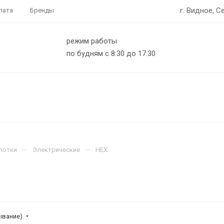
г. Видное, С
лата
Бренды
режим работы
по будням с 8:30 до 17:30
—
—
лотки
Электрические
HEX
ывание)