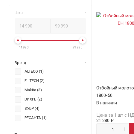
Цена
14 990
99 990
Бренд
ALTECO (
1
)
ELITECH (
2
)
Отбойный молото
Makita (
3
)
1800-50
ВИХРЬ (
2
)
В наличии
ЗУБР (
4
)
Цена за 1 шт с Н
РЕСАНТА (
1
)
21 280 ₽