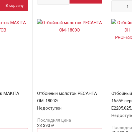
В корзину
к MAKITA
Отбойный молоток РЕСАНТА
Отбойный
ОМ-1800Э
1655E се
Недоступен
E2205.025
Недоступ
Последняя цена
23 390 ₽
Последня