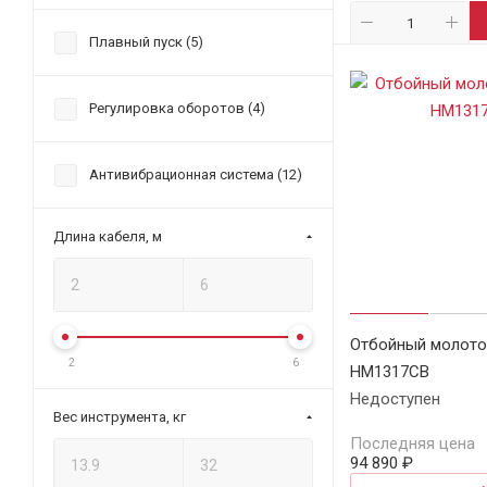
Плавный пуск (
5
)
Регулировка оборотов (
4
)
Антивибрационная система (
12
)
Длина кабеля, м
Отбойный молото
2
6
HM1317CB
Недоступен
Вес инструмента, кг
Последняя цена
94 890 ₽