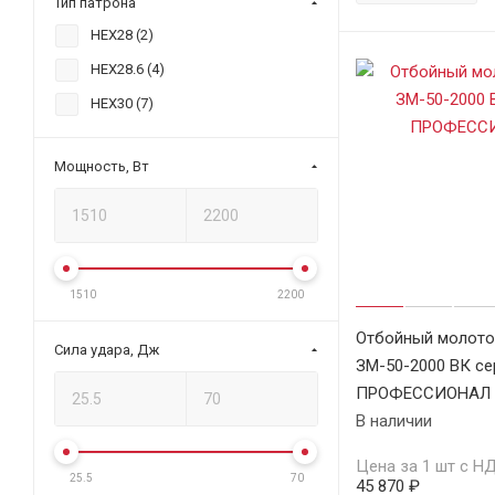
Тип патрона
HEX28 (
2
)
HEX28.6 (
4
)
HEX30 (
7
)
Мощность, Вт
1510
2200
Отбойный молото
Сила удара, Дж
ЗМ-50-2000 ВК се
ПРОФЕССИОНАЛ
В наличии
Цена за 1 шт с Н
25.5
70
45 870 ₽