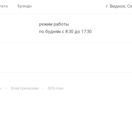
г. Видное, С
лата
Бренды
режим работы
по будням с 8:30 до 17:30
—
—
ы
Электрические
SDS-max