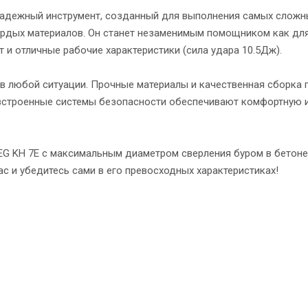
адежный инструмент, созданный для выполнения самых сложны
твердых материалов. Он станет незаменимым помощником как дл
и отличные рабочие характеристики (сила удара 10.5Дж).
в любой ситуации. Прочные материалы и качественная сборка 
 встроенные системы безопасности обеспечивают комфортную 
AEG KH 7E с максимальным диаметром сверления буром в бетон
с и убедитесь сами в его превосходных характеристиках!