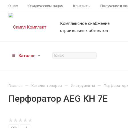
О нас
Юридическим лицам
Контакты
Получение и оп
Комплексное снабжение
строительных объектов
Каталог
—
—
—
Главная
Каталог товаров
Инструменты
Перфоратор
Перфоратор AEG KH 7E