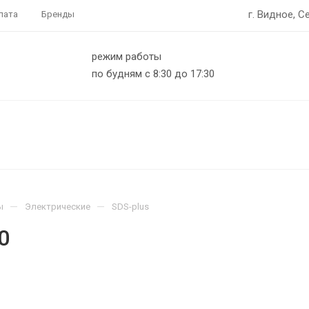
г. Видное, С
лата
Бренды
режим работы
по будням с 8:30 до 17:30
—
—
ы
Электрические
SDS-plus
0