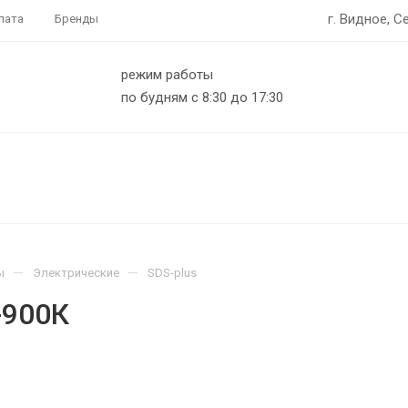
г. Видное, С
лата
Бренды
режим работы
по будням с 8:30 до 17:30
—
—
ы
Электрические
SDS-plus
-900К