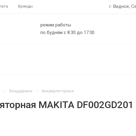
г. Видное, С
лата
Бренды
режим работы
по будням с 8:30 до 17:30
—
—
Безударные
Аккумуляторные
ляторная MAKITA DF002GD201