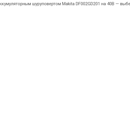
ккумуляторным шуруповертом Makita DF002GD201 на 40В — выб