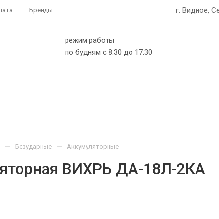
г. Видное, С
лата
Бренды
режим работы
по будням с 8:30 до 17:30
—
—
Безударные
Аккумуляторные
ляторная ВИХРЬ ДА-18Л-2КА