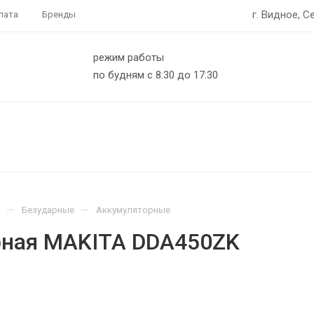
г. Видное, С
лата
Бренды
режим работы
по будням с 8:30 до 17:30
—
—
Безударные
Аккумуляторные
рная MAKITA DDA450ZK