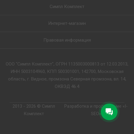
Симпл Комплект
Интернет-магазин
Правовая информация
ООО "Симпл Комплект", ОГРН 1135003000813 от 12.03.2013,
ИНН 5003104960, КПП 500301001, 142700, Московская
область, г. Видное, промзона Северная промзона, вл. 14,
ОКВЭД 46.4
2013 - 2026 © Симпл
Разработка и продвижение «I-
Комплект
SEO»