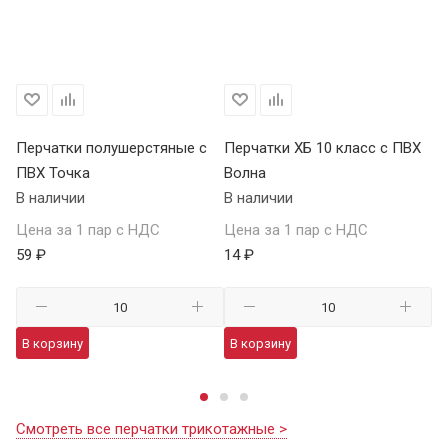
Перчатки полушерстяные с
Перчатки ХБ 10 класс с ПВХ
Пе
ПВХ Точка
Волна
Т
В наличии
В наличии
В 
Цена за 1 пар с НДС
Цена за 1 пар с НДС
Це
59 ₽
14 ₽
13
В корзину
В корзину
В
Смотреть все перчатки трикотажные >