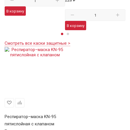
В корзину
В
В корзину
Смотреть все каски защитные >
Респиратор–маска KN-95
пятислойная с клапаном