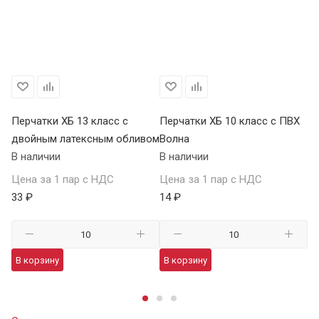
Перчатки ХБ 13 класс с
Перчатки ХБ 10 класс с ПВХ
Пе
двойным латексным обливом
Волна
П
В наличии
В наличии
В 
Цена за 1 пар с НДС
Цена за 1 пар с НДС
Це
33 ₽
14 ₽
59
В корзину
В корзину
В