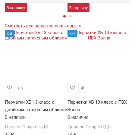
В корзину
В корзину
В
Смотреть все перчатки спилковые >
хит
хит
Перчатки ХБ 13 класс с
Перчатки ХБ 10 класс с ПВХ
Пе
двойным латексным обливом
Волна
П
В наличии
В наличии
В 
Цена за 1 пар с НДС
Цена за 1 пар с НДС
Це
33 ₽
14 ₽
59