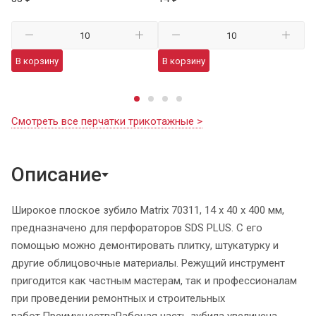
В корзину
В корзину
В
Смотреть все перчатки трикотажные >
Описание
Широкое плоское зубило Matrix 70311, 14 х 40 х 400 мм,
предназначено для перфораторов SDS PLUS. С его
помощью можно демонтировать плитку, штукатурку и
другие облицовочные материалы. Режущий инструмент
пригодится как частным мастерам, так и профессионалам
при проведении ремонтных и строительных
работ.ПреимуществаРабочая часть зубила увеличена,