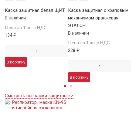
Каска защитная белая ЩИТ
Каска защитная с храповым
Ка
В наличии
механизмом оранжевая
м
ЭТАЛОН
В 
Цена за 1 шт с НДС
В наличии
134 ₽
Це
Цена за 1 шт с НДС
21
228 ₽
В корзину
В
В корзину
Смотреть все каски защитные >