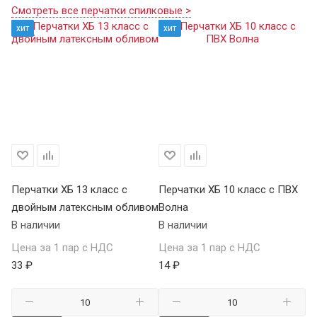
Смотреть все перчатки спилковые >
хит
хит
Перчатки ХБ 13 класс с
Перчатки ХБ 10 класс с ПВХ
Пе
двойным латексным обливом
Волна
П
В наличии
В наличии
В 
Цена за 1 пар с НДС
Цена за 1 пар с НДС
Це
33 ₽
14 ₽
59