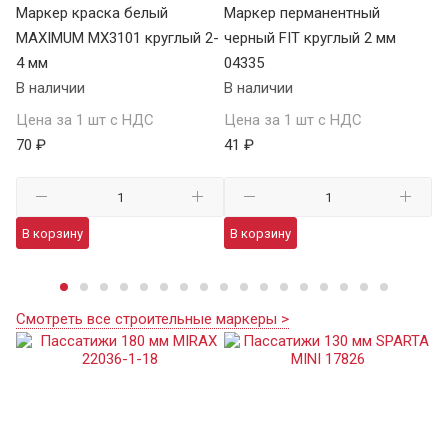
Р
Маркер краска белый
Маркер перманентный
Ма
MAXIMUM MX3101 круглый 2-
черный FIT круглый 2 мм
LU
4 мм
04335
В 
В наличии
В наличии
Це
Цена за 1 шт с НДС
Цена за 1 шт с НДС
70
70 ₽
41 ₽
В
В корзину
В корзину
Смотреть все строительные маркеры >