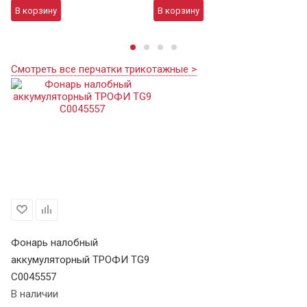
В корзину
В корзину
В
Смотреть все перчатки трикотажные >
Фонарь налобный
аккумуляторный ТРОФИ TG9
C0045557
В наличии