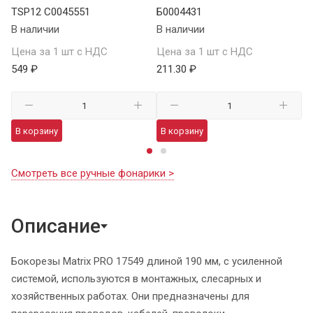
TSP12 C0045551
Б0004431
В 
В наличии
В наличии
Це
Цена за 1 шт с НДС
Цена за 1 шт с НДС
1 
549 ₽
211.30 ₽
В
В корзину
В корзину
Смотреть все ручные фонарики >
Описание
Бокорезы Matrix PRO 17549 длиной 190 мм, с усиленной
системой, используются в монтажных, слесарных и
хозяйственных работах. Они предназначены для