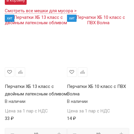
В корзину
Смотреть все мешки для мусора >
хит
хит
Перчатки ХБ 13 класс с
Перчатки ХБ 10 класс с ПВХ
Пе
двойным латексным обливом
Волна
П
В наличии
В наличии
В 
Цена за 1 пар с НДС
Цена за 1 пар с НДС
Це
33 ₽
14 ₽
59