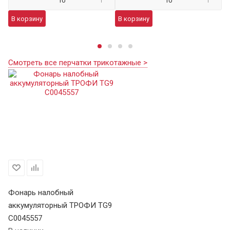
В корзину
В корзину
В
Смотреть все перчатки трикотажные >
Фонарь налобный
аккумуляторный ТРОФИ TG9
C0045557