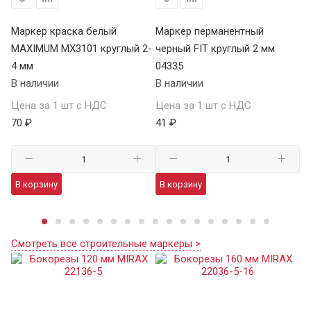
Р
Маркер краска белый
Маркер перманентный
Ма
MAXIMUM MX3101 круглый 2-
черный FIT круглый 2 мм
LU
4 мм
04335
В 
В наличии
В наличии
Це
Цена за 1 шт с НДС
Цена за 1 шт с НДС
70
70 ₽
41 ₽
В
В корзину
В корзину
Смотреть все строительные маркеры >