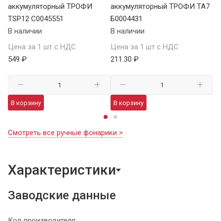
аккумуляторный ТРОФИ
аккумуляторный ТРОФИ TA7
а
TSP12 C0045551
Б0004431
В 
В наличии
В наличии
Це
Цена за 1 шт с НДС
Цена за 1 шт с НДС
1 
549 ₽
211.30 ₽
В
В корзину
В корзину
Смотреть все ручные фонарики >
Характеристики
Заводские данные
Код производителя