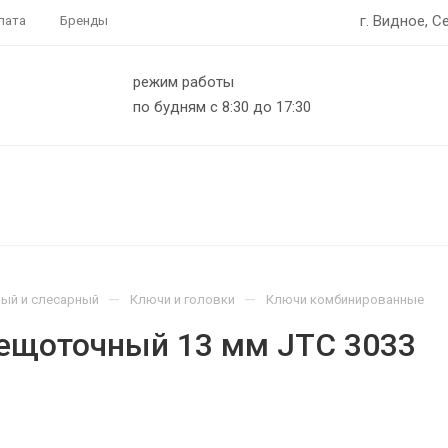
г. Видное, С
лата
Бренды
режим работы
по будням с 8:30 до 17:30
—
—
ый и слесарный
Ключи и головки
Ключи комбинированные
ещоточный 13 мм JTC 3033