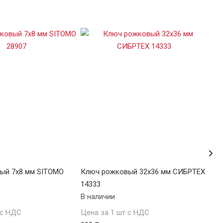
ый 7х8 мм SITOMO
Ключ рожковый 32х36 мм СИБРТЕХ
Клю
14333
143
В наличии
В н
 с НДС
Цена за 1 шт с НДС
Цен