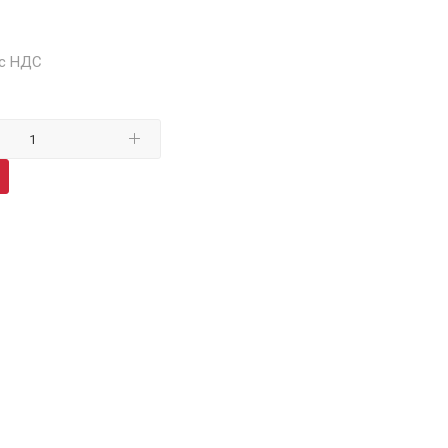
0
 с НДС