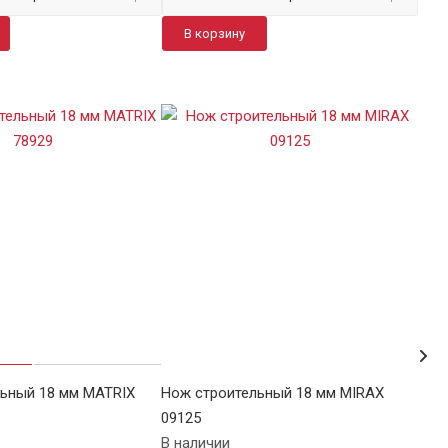
В корзину
В
ьный 18 мм MATRIX
Нож строительный 18 мм MIRAX
Нож
09125
101
В наличии
В н