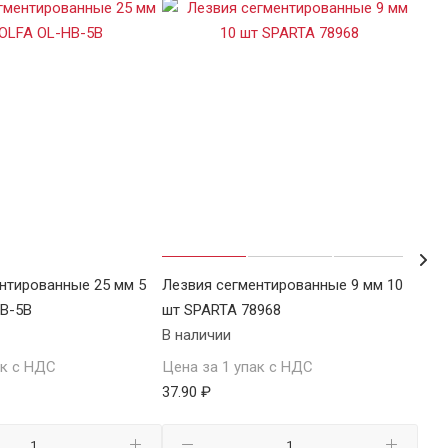
нтированные 25 мм 5
Лезвия сегментированные 9 мм 10
Лез
HB-5B
шт SPARTA 78968
шт 
В наличии
В н
ак с НДС
Цена за 1 упак с НДС
Цен
37.90 ₽
40.4