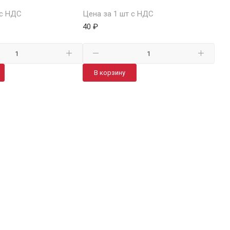
 с НДС
Цена за 1 шт с НДС
Цен
40 ₽
40 ₽
В корзину
В