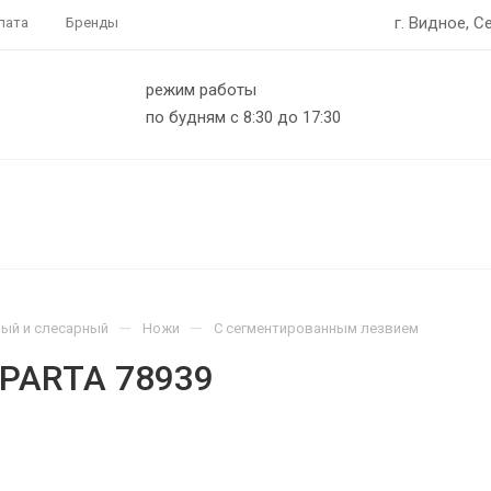
г. Видное, С
лата
Бренды
режим работы
по будням с 8:30 до 17:30
—
—
ый и слесарный
Ножи
С сегментированным лезвием
SPARTA 78939