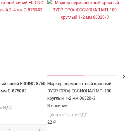
ый синий EDDING 8750-
Маркер перманентный красный
Мар
4 мм E-8750#3
ЗУБР ПРОФЕССИОНАЛ МП-100
кру
круглый 1-2 мм 06320-3
В н
В наличии
 с НДС
Цен
Цена за 1 шт с НДС
30 
22 ₽