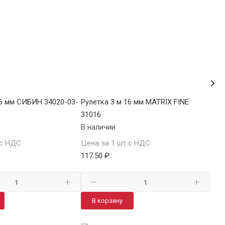
16 мм СИБИН 34020-03-
Рулетка 3 м 16 мм MATRIX FINE
Рул
31016
340
В наличии
В н
 с НДС
Цена за 1 шт с НДС
Цен
117.50 ₽
119
В корзину
В