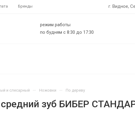
г. Видное, С
лата
Бренды
режим работы
по будням с 8:30 до 17:30
—
—
ый и слесарный
Ножовки
По дереву
 средний зуб БИБЕР СТАНДА