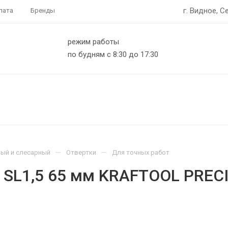
г. Видное, С
лата
Бренды
режим работы
по будням с 8:30 до 17:30
—
—
ый и слесарный
Отвертки
Для точных работ
 SL1,5 65 мм KRAFTOOL PRECI