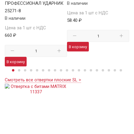
ПРОФЕССИОНАЛ УДАРНИК
В наличии
В 
25271-8
Цена за 1 шт с НДС
Це
В наличии
58.40 ₽
66
Цена за 1 шт с НДС
660 ₽
В корзину
В
В корзину
Смотреть все отвертки плоские SL >