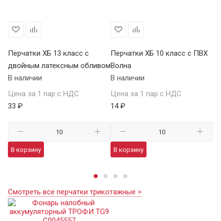
Перчатки ХБ 13 класс с
Перчатки ХБ 10 класс с ПВХ
Пе
двойным латексным обливом
Волна
П
В наличии
В наличии
В 
Цена за 1 пар с НДС
Цена за 1 пар с НДС
Це
33 ₽
14 ₽
59
В корзину
В корзину
В
Смотреть все перчатки трикотажные >