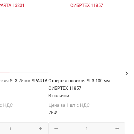
ская SL3 75 мм SPARTA
Отвертка плоская SL3 100 мм
Отв
СИБРТЕХ 11857
MAT
В наличии
В н
 с НДС
Цена за 1 шт с НДС
Цен
75 ₽
76.5