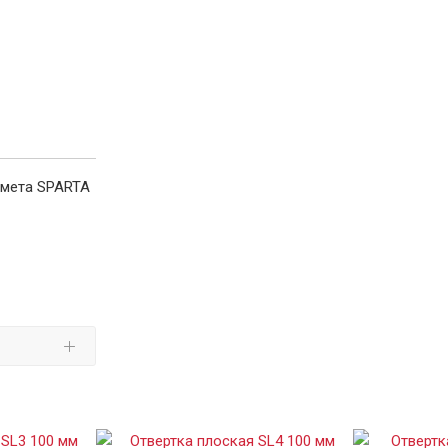
дмета SPARTA
С