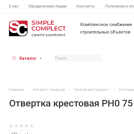
О нас
Юридическим лицам
Контакты
Получение и оп
Комплексное снабжение
строительных объектов
Каталог
—
—
—
Главная
Каталог товаров
Ручной инструмент
Столярн
Отвертка крестовая PH0 7