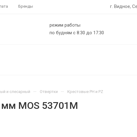
г. Видное, С
лата
Бренды
режим работы
по будням с 8:30 до 17:30
—
—
ый и слесарный
Отвертки
Крестовые PH и PZ
5 мм MOS 53701М