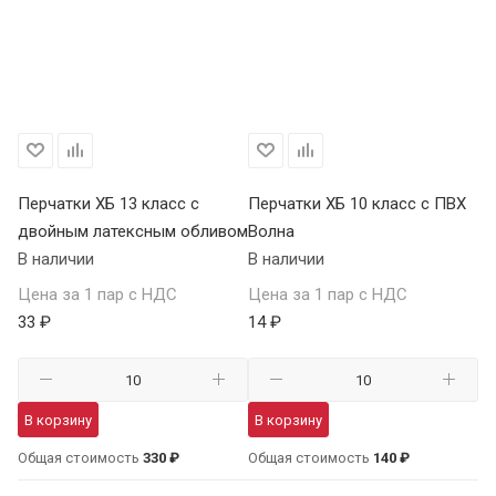
Перчатки ХБ 13 класс с
Перчатки ХБ 10 класс с ПВХ
Пе
двойным латексным обливом
Волна
П
В наличии
В наличии
В 
Цена за 1 пар с НДС
Цена за 1 пар с НДС
Це
33 ₽
14 ₽
59
В корзину
В корзину
В
Общая стоимость
330 ₽
Общая стоимость
140 ₽
Об