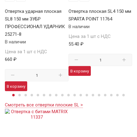
Отвертка ударная плоская
Отвертка плоская SL4 150 мм
От
1
SL8 150 мм ЗУБР
SPARTA POINT 11764
SP
ПРОФЕССИОНАЛ УДАРНИК
В наличии
В 
25271-8
Цена за 1 шт с НДС
Це
В наличии
55.40 ₽
58
Цена за 1 шт с НДС
660 ₽
В корзину
В
В корзину
Смотреть все отвертки плоские SL >