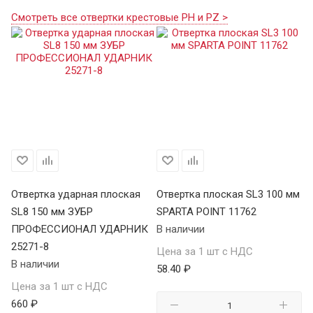
Смотреть все отвертки крестовые PH и PZ >
мм
Отвертка ударная плоская
Отвертка плоская SL3 100 мм
От
SL8 150 мм ЗУБР
SPARTA POINT 11762
SP
ПРОФЕССИОНАЛ УДАРНИК
В наличии
В 
25271-8
Цена за 1 шт с НДС
Це
В наличии
58.40 ₽
66
Цена за 1 шт с НДС
660 ₽