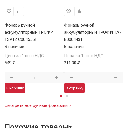
Фонарь ручной
Фонарь ручной
Ф
аккумуляторный ТРОФИ
аккумуляторный ТРОФИ TA7
а
TSP12 C0045551
Б0004431
В 
В наличии
В наличии
Це
Цена за 1 шт с НДС
Цена за 1 шт с НДС
1 
549 ₽
211.30 ₽
В
В корзину
В корзину
Смотреть все ручные фонарики >
Похожие товары