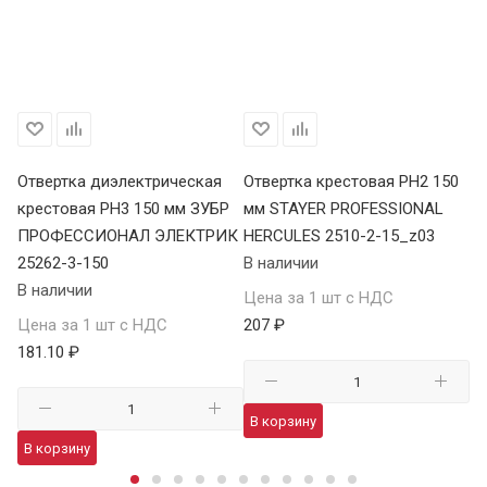
0
Отвертка диэлектрическая
Отвертка крестовая PH2 150
От
крестовая PH3 150 мм ЗУБР
мм STAYER PROFESSIONAL
мм
ПРОФЕССИОНАЛ ЭЛЕКТРИК
HERCULES 2510-2-15_z03
В 
25262-3-150
В наличии
Це
В наличии
Цена за 1 шт с НДС
64
Цена за 1 шт с НДС
207 ₽
181.10 ₽
В
В корзину
В корзину