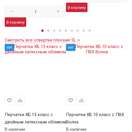
В корзину
В
В корзину
Смотреть все отвертки плоские SL >
хит
хит
Перчатки ХБ 13 класс с
Перчатки ХБ 10 класс с ПВХ
Пе
двойным латексным обливом
Волна
П
В наличии
В наличии
В 