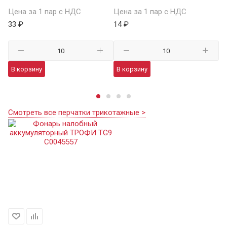
Цена за 1 пар с НДС
Цена за 1 пар с НДС
Це
33 ₽
14 ₽
59
В корзину
В корзину
В
Смотреть все перчатки трикотажные >