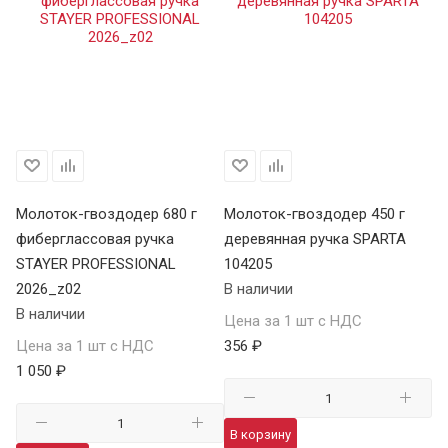
Молоток-гвоздодер 680 г
Молоток-гвоздодер 450 г
Мо
фиберглассовая ручка
деревянная ручка SPARTA
де
STAYER PROFESSIONAL
104205
10
2026_z02
В наличии
В 
В наличии
Цена за 1 шт с НДС
Це
Цена за 1 шт с НДС
356 ₽
36
1 050 ₽
В корзину
В