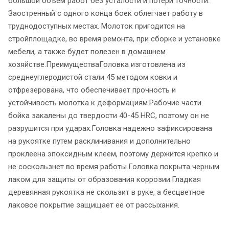
большой объем работ без усталости и потери точности.
Заостренный с одного конца боек облегчает работу в
труднодоступных местах. Молоток пригодится на
стройплощадке, во время ремонта, при сборке и установке
мебели, а также будет полезен в домашнем
хозяйстве.ПреимуществаГоловка изготовлена из
среднеуглеродистой стали 45 методом ковки и
отфрезерована, что обеспечивает прочность и
устойчивость молотка к деформациям.Рабочие части
бойка закалены до твердости 40-45 HRC, поэтому он не
разрушится при ударах.Головка надежно зафиксирована
на рукоятке путем расклинивания и дополнительно
проклеена эпоксидным клеем, поэтому держится крепко и
не соскользнет во время работы.Головка покрыта черным
лаком для защиты от образования коррозии.Гладкая
деревянная рукоятка не скользит в руке, а бесцветное
лаковое покрытие защищает ее от рассыхания.