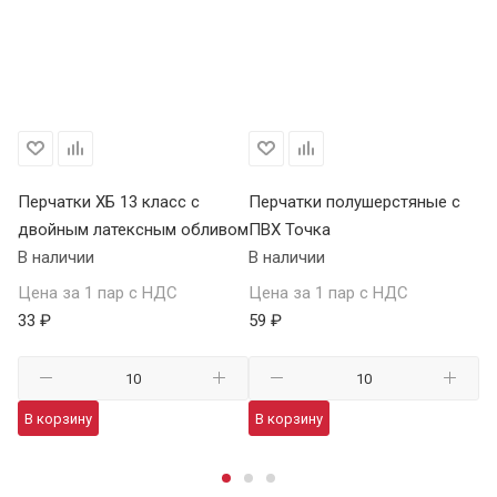
Перчатки ХБ 13 класс с
Перчатки полушерстяные с
Пе
двойным латексным обливом
ПВХ Точка
Т
В наличии
В наличии
В 
Цена за 1 пар с НДС
Цена за 1 пар с НДС
Це
33 ₽
59 ₽
13
В корзину
В корзину
В