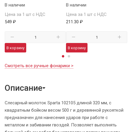
В наличии
В наличии
Це
Цена за 1 шт с НДС
Цена за 1 шт с НДС
1 
549 ₽
211.30 ₽
В
В корзину
В корзину
Смотреть все ручные фонарики >
Описание
Слесарный молоток Sparta 102105 длиной 320 мм, с
квадратным бойком весом 500 г и деревянной рукояткой
предназначен для нанесения ударов при работе с
металлом и забивании гвоздей. Позволяет выполнять