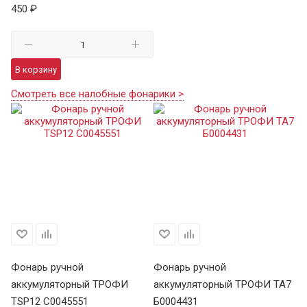
450 ₽
В корзину
Смотреть все налобные фонарики >
Фонарь ручной
Фонарь ручной
Ф
аккумуляторный ТРОФИ
аккумуляторный ТРОФИ TA7
а
TSP12 C0045551
Б0004431
В 