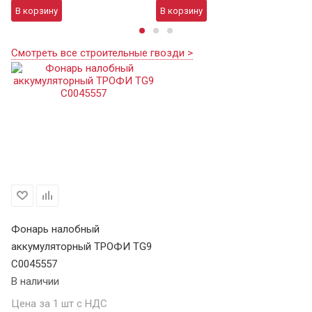
В корзину
В корзину
В
Смотреть все строительные гвозди >
Фонарь налобный
аккумуляторный ТРОФИ TG9
C0045557
В наличии
Цена за 1 шт с НДС