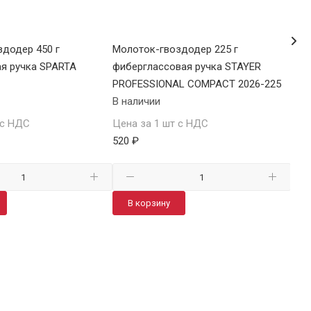
додер 450 г
Молоток-гвоздодер 225 г
Мол
я ручка SPARTA
фиберглассовая ручка STAYER
фиб
PROFESSIONAL COMPACT 2026-225
В н
В наличии
Цен
 с НДС
Цена за 1 шт с НДС
586
520 ₽
В
В корзину