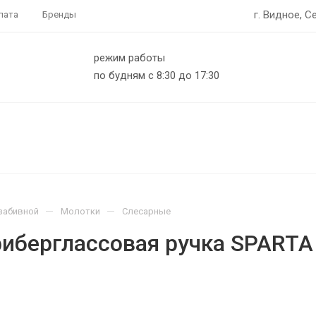
г. Видное, С
лата
Бренды
режим работы
по будням с 8:30 до 17:30
—
—
забивной
Молотки
Слесарные
фиберглассовая ручка SPARTA