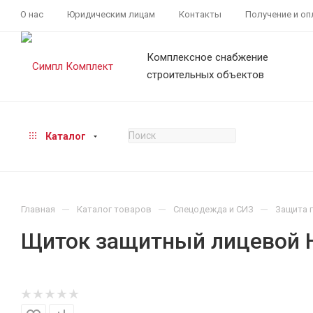
О нас
Юридическим лицам
Контакты
Получение и оп
Комплексное снабжение
строительных объектов
Каталог
—
—
—
Главная
Каталог товаров
Спецодежда и СИЗ
Защита 
Щиток защитный лицевой Н