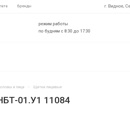
г. Видное, С
лата
Бренды
режим работы
по будням с 8:30 до 17:30
—
головы и лица
Щитки лицевые
БТ-01.У1 11084