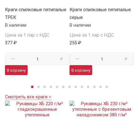
е
Краги спилковые пятипалые
Краги спилковые пятипалые
Кр
ТРЕК
серые
у
В наличии
В наличии
В 
Цена за 1 пар с НДС
Цена за 1 пар с НДС
Це
377 ₽
255 ₽
98
В корзину
В корзину
В
Смотреть все краги >